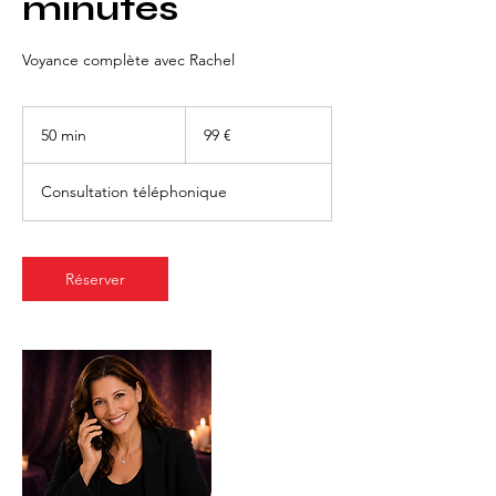
minutes
Voyance complète avec Rachel
99
euros
50 min
5
99 €
0
m
Consultation téléphonique
i
n
Réserver