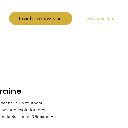
Se connecter
Prendre rendez-vous
raine
oncent-ils un tournant ?
erve une évolution des
re la Russie et l'Ukraine. En
strologiques, notamment la