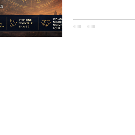
conjonction Saturne-Neptune
annoncer une période de tra
prétendre prédire avec certit
explore les dynamiques susce
mois à venir, entre poursuite