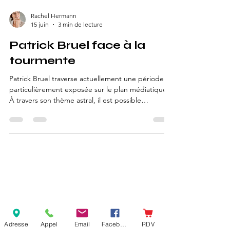
Rachel Hermann
15 juin
3 min de lecture
Patrick Bruel face à la
tourmente
Patrick Bruel traverse actuellement une période
particulièrement exposée sur le plan médiatique.
À travers son thème astral, il est possible
d'observer certaines dynamiques symboliques qui
semblent accompagner cette phase de remise en
question et de forte visibilité. Sans jamais se
substituer à la justice ni remettre en cause la
présomption d'innocence, cette analyse
astrologique propose un regard différent sur les
cycles de vie, les périodes de transformation et les
défis au
Adresse
Appel
Email
Facebook
RDV