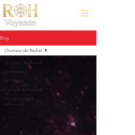
Blog
L’humeur de Rachel
L’humeur de Rachel
La voyance
Le Monde
Politique & Pouvoirs
Personnalités &
Influences